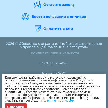
Оставить заявку
Внести показания счетчиков
Оплатить счета
2026 © Общество с ограниченной ответственностью
Управляющая компания «Четвертая»
Политика конфиденциальности
+7 (3022)
21-40-61
Новости ЖКХ
Для улучшения работы сайта и его взаимодействия с
Новости компании
пользователями мы используем файлы cookie. Продолжая
пользоваться сайтом, вы соглашаетесь с использованием
Как оплатить
файлов cookie и выражаете своё согласие на обработку ваших
персональных данных с использованием сервиса веб-
Дома
аналитики. Вы всегда можете отключить файлы cookie в
настройках браузера. Оператор использует информацию,
Раскрытие информации
содержащуюся в файлах cookie в течение сроков и на условиях,
указанных в настоящей
Политике
и
Согласии
Вопросы
Согласен