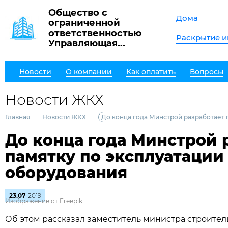
Общество с
Дома
ограниченной
ответственностью
Раскрытие 
Управляющая...
Новости
О компании
Как оплатить
Вопросы
Новости ЖКХ
—
—
Главная
Новости ЖКХ
До конца года Минстрой разработает 
До конца года Минстрой 
памятку по эксплуатации 
оборудования
23.07
2019
Изображение от Freepik
Об этом рассказал заместитель министра строител